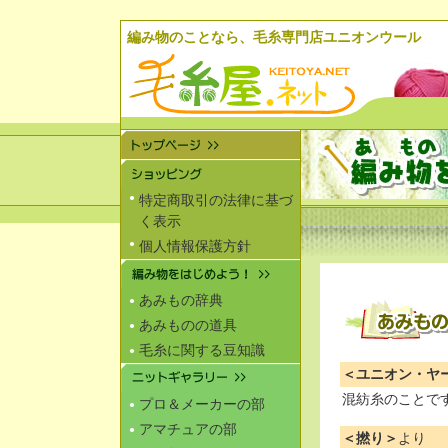
編み物のことなら、毛糸専門店ユニオンウール
●
特定商取引の法律に基づ
く表示
●
個人情報保護方針
あみもの辞典
●
あみものの道具
●
毛糸に関する豆知識
●
＜ユニオン・ヤ
混紡糸のことで
プロ＆メーカーの部
●
アマチュアの部
●
＜撚り＞
より